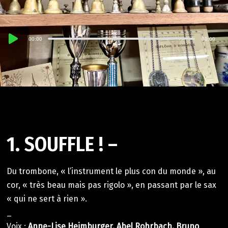
Lecteur
00:00
00:00
audio
1. SOUFFLE ! –
Du trombone, « l’instrument le plus con du monde », au
cor, « très beau mais pas rigolo », en passant par le sax
« qui ne sert à rien ».
_
Voix :
Anne-Lise Heimburger, Abel Rohrbach, Bruno